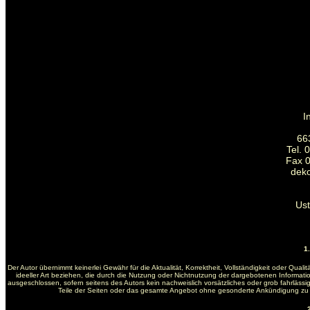
I
66
Tel. 
Fax 0
dek
Us
1
Der Autor übernimmt keinerlei Gewähr für die Aktualität, Korrektheit, Vollständigkeit oder Qua
ideeller Art beziehen, die durch die Nutzung oder Nichtnutzung der dargebotenen Informati
ausgeschlossen, sofern seitens des Autors kein nachweislich vorsätzliches oder grob fahrlässige
Teile der Seiten oder das gesamte Angebot ohne gesonderte Ankündigung zu ve