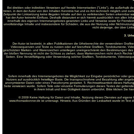
Bei direkten oder indirekten Verweisen auf fremde Internetseiten ("Links"), die außerhalb d
treten, in dem der Autor von den Inhalten Kenntnis hat und es ihm technisch möglich und zumutb
Zeitpunkt der Linksetzung keine illegalen Inhalte auf den zu verlinkenden Seiten erkennbar wa
hat der Autor keinerlei Einfluss. Deshalb distanziert er sich hiermit ausdrücklich von allen In
innerhalb des eigenen Internetangebotes gesetzten Links und Verweise sowie für Fremdeintr
unvollständige Inhalte und insbesondere für Schäden, die aus der Nutzung oder Nichtnutzung 
nicht derjenige, der über Links
3. Urh
Der Autor ist bestrebt, in allen Publikationen die Urheberrechte der verwendeten Graf
Videosequenzen und Texte zu nutzen oder auf lizenzfreie Grafiken, Tondokumente, Vide
geschützten Marken- und Warenzeichen unterliegen uneingeschränkt den Bestimmungen des jew
der bloßen Nennung ist nicht der Schluss zu ziehen, dass Markenzeichen nicht durch Rechte Dritt
Seiten. Eine Vervielfältigung oder Verwendung solcher Grafiken, Tondokumente, Videosequ
Sofern innerhalb des Internetangebotes die Möglichkeit zur Eingabe persönlicher oder gesc
Nutzers auf ausdrücklich freiwilliger Basis. Die Inanspruchnahme und Bezahlung aller ange
anonymisierter Daten oder eines Pseudonyms gestattet. 5. Rechtswirksamkeit dieses Haftung
Seite verwiesen wurde. Sofern Teile oder einzelne Formulierungen dieses Textes der geltenden
in ihrem Inhalt und ihrer Gültigkeit davon unberührt. Bitte klicken Sie 
© 2009 Keine Haftung für Daten und Inhalte, Nutzung dieses Dienstes auf eigene 
www.thomasbonner.de ist untersagt. Hinweis: Aus Gründen der Lesbarkeit wurde im Text 